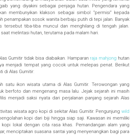
 gaib yang diyakini sebagai penjaga hutan. Pengendara yang
nkan membunyikan klakson sebagai simbol “permisi” kepada
lah penampakan sosok wanita berbaju putih di tepi jalan. Banyak
 tersebut tiba-tiba muncul dan menghilang di tengah jalan.
saat melintasi hutan, terutama pada malam hari.
Alas Gumitir tidak bisa diabaikan. Hamparan
raja mahjong
hutan
ya menjadi tempat yang cocok untuk melepas penat. Berikut
 di Alas Gumitir:
h satu ikon wisata utama di Alas Gumitir. Terowongan yang
tuk berfoto dan mengenang masa lalu. Jejak sejarah ini masih
lis menjadi saksi nyata dari perjalanan panjang sejarah Alas
vitas wisata agro kopi di sekitar Alas Gumitir. Pengunjung
wild
golahan kopi dari biji hingga siap saji. Kawasan ini memiliki
 kopi lokal dengan cita rasa khas. Pemandangan alam yang
ar, menciptakan suasana santai yang menyenangkan bagi para