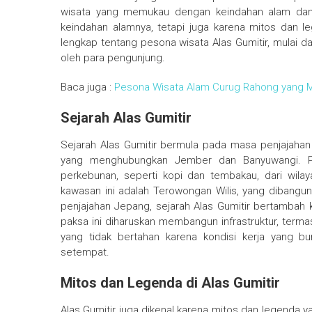
wisata yang memukau dengan keindahan alam dan s
keindahan alamnya, tetapi juga karena mitos dan l
lengkap tentang pesona wisata Alas Gumitir, mulai dar
oleh para pengunjung.
Baca juga :
Pesona Wisata Alam Curug Rahong yang M
Sejarah Alas Gumitir
Sejarah Alas Gumitir bermula pada masa penjajahan B
yang menghubungkan Jember dan Banyuwangi. Pad
perkebunan, seperti kopi dan tembakau, dari wila
kawasan ini adalah Terowongan Wilis, yang dibangun
penjajahan Jepang, sejarah Alas Gumitir bertambah
paksa ini diharuskan membangun infrastruktur, terma
yang tidak bertahan karena kondisi kerja yang bu
setempat.
Mitos dan Legenda di Alas Gumitir
Alas Gumitir juga dikenal karena mitos dan legenda 