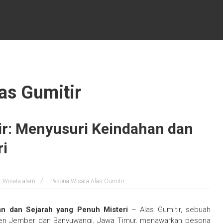
as Gumitir
ir: Menyusuri Keindahan dan
ri
Wisata alam
Pesona Wisata Alas Gumitir
an dan Sejarah yang Penuh Misteri
– Alas Gumitir, sebuah
aten Jember dan Banyuwangi, Jawa Timur, menawarkan pesona