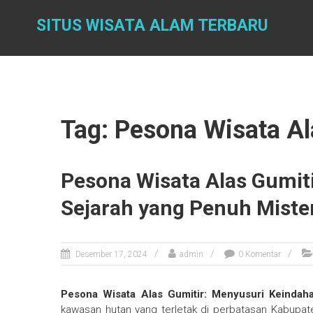
Skip
to
SITUS WISATA ALAM TERBARU
content
Tag: Pesona Wisata Al
Pesona Wisata Alas Gumit
Sejarah yang Penuh Miste
Desember 17, 2024
admin
0 Komentar
Pesona Wisata Alas Gumitir: Menyusuri Keindah
kawasan hutan yang terletak di perbatasan Kabup