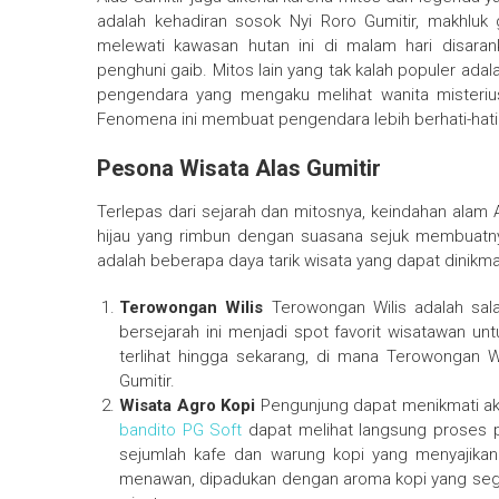
adalah kehadiran sosok Nyi Roro Gumitir, makhluk
melewati kawasan hutan ini di malam hari disara
penghuni gaib. Mitos lain yang tak kalah populer ada
pengendara yang mengaku melihat wanita misterius
Fenomena ini membuat pengendara lebih berhati-hati 
Pesona Wisata Alas Gumitir
Terlepas dari sejarah dan mitosnya, keindahan alam 
hijau yang rimbun dengan suasana sejuk membuatn
adalah beberapa daya tarik wisata yang dapat dinikmati
Terowongan Wilis
Terowongan Wilis adalah sala
bersejarah ini menjadi spot favorit wisatawan un
terlihat hingga sekarang, di mana Terowongan Wi
Gumitir.
Wisata Agro Kopi
Pengunjung dapat menikmati akti
bandito PG Soft
dapat melihat langsung proses pen
sejumlah kafe dan warung kopi yang menyajikan
menawan, dipadukan dengan aroma kopi yang seg