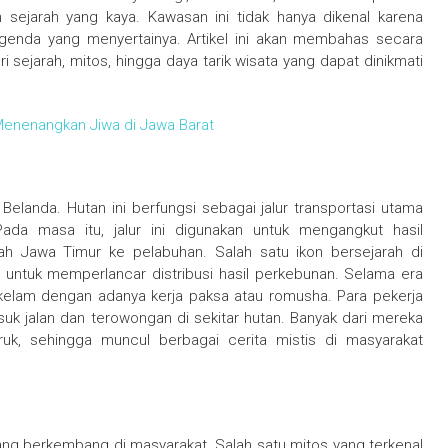
ejarah yang kaya. Kawasan ini tidak hanya dikenal karena
egenda yang menyertainya. Artikel ini akan membahas secara
i sejarah, mitos, hingga daya tarik wisata yang dapat dinikmati
enenangkan Jiwa di Jawa Barat
elanda. Hutan ini berfungsi sebagai jalur transportasi utama
a masa itu, jalur ini digunakan untuk mengangkut hasil
yah Jawa Timur ke pelabuhan. Salah satu ikon bersejarah di
 untuk memperlancar distribusi hasil perkebunan. Selama era
 kelam dengan adanya kerja paksa atau romusha. Para pekerja
suk jalan dan terowongan di sekitar hutan. Banyak dari mereka
ruk, sehingga muncul berbagai cerita mistis di masyarakat
yang berkembang di masyarakat. Salah satu mitos yang terkenal