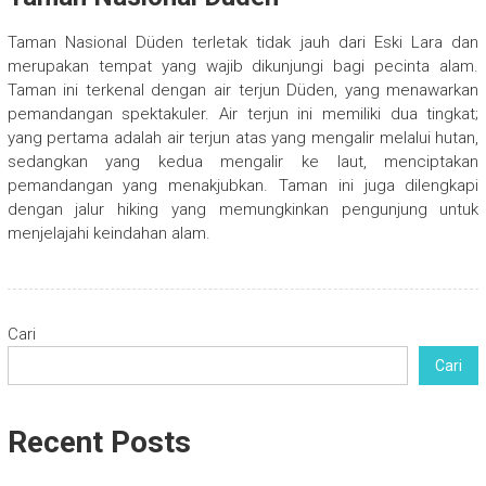
Taman Nasional Düden terletak tidak jauh dari Eski Lara dan
merupakan tempat yang wajib dikunjungi bagi pecinta alam.
Taman ini terkenal dengan air terjun Düden, yang menawarkan
pemandangan spektakuler. Air terjun ini memiliki dua tingkat;
yang pertama adalah air terjun atas yang mengalir melalui hutan,
sedangkan yang kedua mengalir ke laut, menciptakan
pemandangan yang menakjubkan. Taman ini juga dilengkapi
dengan jalur hiking yang memungkinkan pengunjung untuk
menjelajahi keindahan alam.
Cari
Cari
Recent Posts