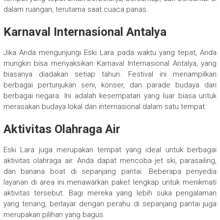
dalam ruangan, terutama saat cuaca panas.
Karnaval Internasional Antalya
Jika Anda mengunjungi Eski Lara pada waktu yang tepat, Anda
mungkin bisa menyaksikan Karnaval Internasional Antalya, yang
biasanya diadakan setiap tahun. Festival ini menampilkan
berbagai pertunjukan seni, konser, dan parade budaya dari
berbagai negara. Ini adalah kesempatan yang luar biasa untuk
merasakan budaya lokal dan internasional dalam satu tempat.
Aktivitas Olahraga Air
Eski Lara juga merupakan tempat yang ideal untuk berbagai
aktivitas olahraga air. Anda dapat mencoba jet ski, parasailing,
dan banana boat di sepanjang pantai. Beberapa penyedia
layanan di area ini menawarkan paket lengkap untuk menikmati
aktivitas tersebut. Bagi mereka yang lebih suka pengalaman
yang tenang, berlayar dengan perahu di sepanjang pantai juga
merupakan pilihan yang bagus.