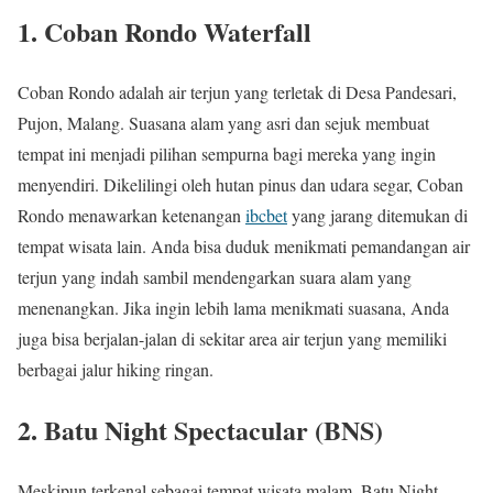
1.
Coban Rondo Waterfall
Coban Rondo adalah air terjun yang terletak di Desa Pandesari,
Pujon, Malang. Suasana alam yang asri dan sejuk membuat
tempat ini menjadi pilihan sempurna bagi mereka yang ingin
menyendiri. Dikelilingi oleh hutan pinus dan udara segar, Coban
Rondo menawarkan ketenangan
ibcbet
yang jarang ditemukan di
tempat wisata lain. Anda bisa duduk menikmati pemandangan air
terjun yang indah sambil mendengarkan suara alam yang
menenangkan. Jika ingin lebih lama menikmati suasana, Anda
juga bisa berjalan-jalan di sekitar area air terjun yang memiliki
berbagai jalur hiking ringan.
2.
Batu Night Spectacular (BNS)
Meskipun terkenal sebagai tempat wisata malam, Batu Night